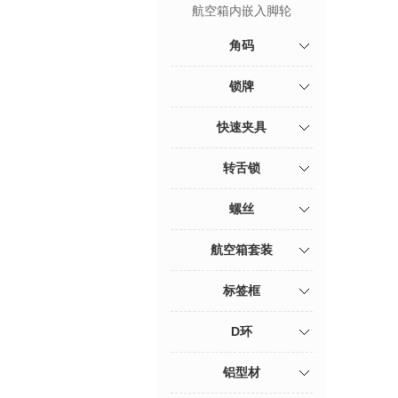
航空箱内嵌入脚轮
角码
锁牌
快速夹具
转舌锁
螺丝
航空箱套装
标签框
D环
铝型材