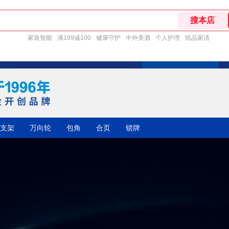
家装智能
满199减100
健康守护
中外美酒
个人护理
纸品家清
支架
万向轮
包角
合页
锁牌