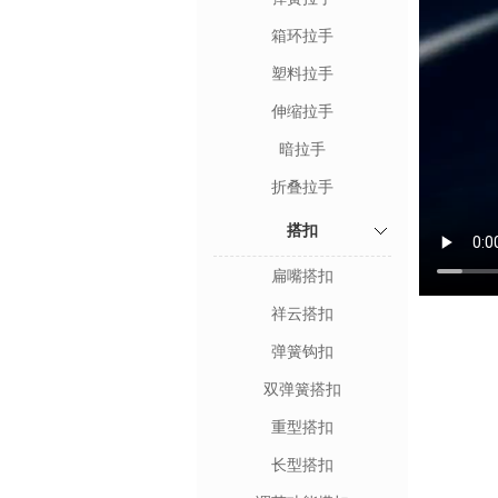
箱环拉手
塑料拉手
伸缩拉手
暗拉手
折叠拉手
搭扣
扁嘴搭扣
祥云搭扣
弹簧钩扣
双弹簧搭扣
重型搭扣
长型搭扣