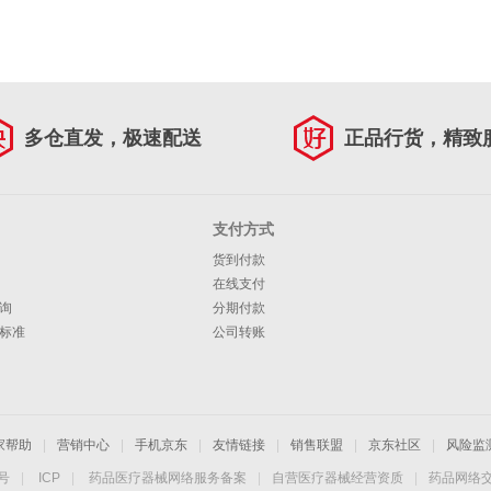
多仓直发，极速配送
正品行货，精致
支付方式
货到付款
在线支付
询
分期付款
标准
公司转账
家帮助
|
营销中心
|
手机京东
|
友情链接
|
销售联盟
|
京东社区
|
风险监
4号
|
ICP
|
药品医疗器械网络服务备案
|
自营医疗器械经营资质
|
药品网络