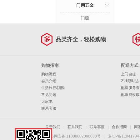
门用五金
门吸
品类齐全，轻松购物
购物指南
配送方式
购物流程
上门自提
会员介绍
211限时达
生活旅行/团购
配送服务查
常见问题
配送费收取
大家电
联系客服
关于我们
|
联系我们
|
联系客服
|
合作招商
|
商
京公网安备 11000002000088号
|
京ICP备1104170