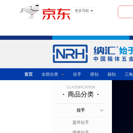
更多导航
服装城
食品
金融
首页
全部分类
拉手
搭扣
箱扣
三角
CLASSIFICATION
商品分类
拉手
盖环拉手
弹簧拉手