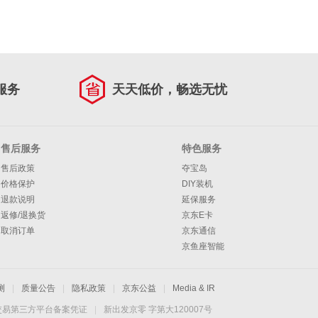
服务
天天低价，畅选无忧
售后服务
特色服务
售后政策
夺宝岛
价格保护
DIY装机
退款说明
延保服务
返修/退换货
京东E卡
取消订单
京东通信
京鱼座智能
测
|
质量公告
|
隐私政策
|
京东公益
|
Media & IR
交易第三方平台备案凭证
|
新出发京零 字第大120007号